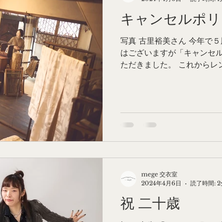
キャンセルポリ
写真 古里裕美さん 今年で
はございますが「キャンセ
ただきました。 これからレ
まには ご一読いただけますと幸
キ ャ ン セ ル ポ リ シ ー 】
mege 交衣室
2024年4月6日
読了時間: 2
祝 二十歳