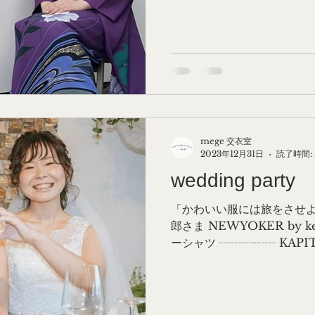
ます。ターコイズ色の襦袢
した。...
mege 交衣室
2023年12月31日
読了時間: 
wedding party
「かわいい服には旅をさせよ」 2
郎さま NEWYOKER by ke
ーシャツ ┄┄┄┄┄ KAP
に、NEWYOKERでも一
た。その時に着ていたもので.