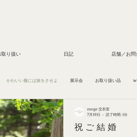
お取り扱い
日記
店舗／お問
かわいい服には旅をさせよ
展示会
お取り扱い品
w
付け教室
mege 交衣室
7月19日
読了時間: 1分
祝 ご 結 婚