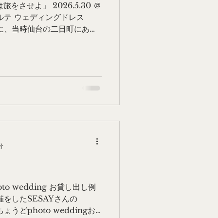
旅をさせよ」 2026.5.30 ＠
ルテ ウェディングドレス
に、当時仙台の二日町にあっ
メイドで仕立てていただいた
さんつけたくて、バックライ
した。 サイズ5-7号／ショー
主 千葉 綾子さん ローブ・デ
装として扱われるもので 起
フランスが発祥とされます。
さん受けたという箪笥主さま
からも感じられる気がしま
ただけるお客さまと出会えて
！でした。 そしてほんとつ
分
った映画「急に具合が悪くな
きたんですが どちらのことも
わっと幸せな気持ちになれて
photo wedding お貸し出し例
をしたSESAYさんの
 ちょうどphoto weddingお