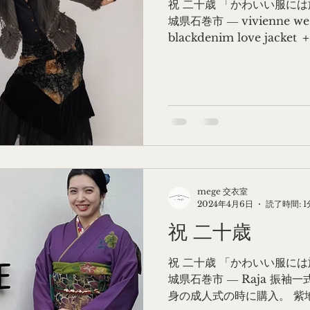
祝 二十歳 「かわいい服には旅を
城県石巻市 ― vivienne we
blackdenim love jacket
longsleeve shirt ┄┄┄┄..
mege 交衣室
2024年4月6日
読了時間: 1
祝 二十歳
祝 二十歳 「かわいい服には旅を
城県石巻市 ― Raja 振袖
身の成人式の時に購入。 紫