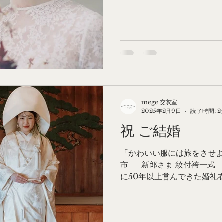
衣装のご相談をいただき...
mege 交衣室
2025年2月9日
読了時間: 2
祝 ご結婚
「かわいい服には旅をさせよ」 2
市 ― 新郎さま 紋付袴一式
に50年以上営んできた婚礼
閉じることになり、長年か
だわりの衣装を手放すのを心苦