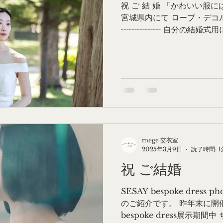
祝 ご 結 婚 「かわいい服には
宮城県内にて ローブ・デコ
┄┄┄┄┄ 自分の結婚式用
た仕立て屋さんにオーダー
もの。 くるみボタンをたく
ンにたくさんつけてもらいま
トベール付 ┄┄┄┄┄ 箪笥
コルテは女性の最も正式な礼
源をさかのぼると18世紀の
フランス文化の影響をたく
の趣味思考の断片を ドレス
す。 やっと琴線に触れてい
mege 交衣室
はじめてのお貸出しに感無量
2025年3月9日
読了時間: 1
い最近 フランスが舞台とな
祝 ご結婚
る」を やっと観ることがで
思い出すだけで なんだかじ
SESAY bespoke dress 
います。
のご紹介です。 昨年末に開催
bespoke dress展示期間中