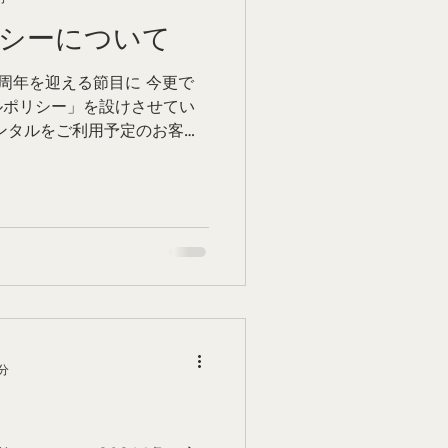
シーについて
５周年を迎える節目に 今更で
ルポリシー」を設けさせてい
ンタルをご利用予定のお客さ
いです。 【 m e g e
...
分