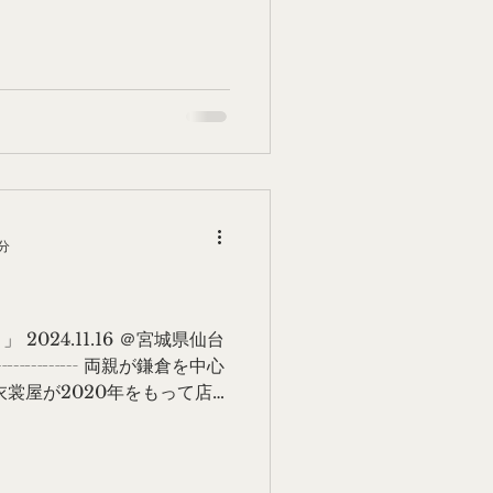
分
024.11.16 ＠宮城県仙台
 ┄┄┄┄┄ 両親が鎌倉を中心
衣裳屋が2020年をもって店を
けて集めた想い入れのあるこ
しく思っていました...