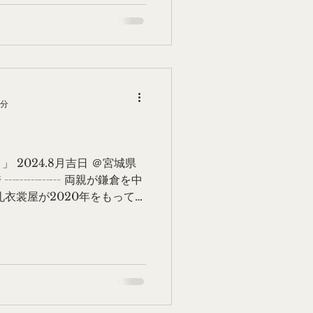
1分
 2024.8月吉日 ＠宮城県
袴 ┄┄┄┄┄ 両親が鎌倉を中
礼衣裳屋が2020年をもって店
かけて集めた想い入れのある
心苦しく思っていました。...