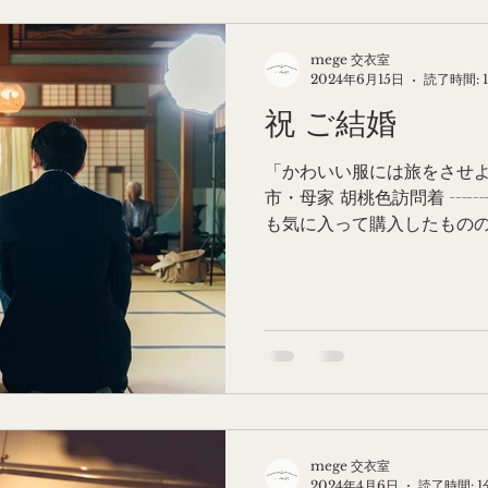
mege 交衣室
2024年6月15日
読了時間: 
祝 ご結婚
「かわいい服には旅をさせよ」 
市・母家 胡桃色訪問着 ┄┄
も気に入って購入したものの
は孫の結婚式かな〜と楽しみ
に友人の結婚式で袖を通しまし
mege 交衣室
2024年4月6日
読了時間: 1