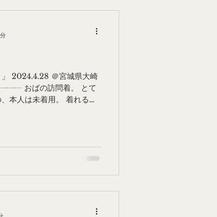
1分
2024.4.28 ＠宮城県大崎
┄┄┄ おばの訪問着。 とて
、本人は未着用。 着れるの
にしています。 私は2022年
た。 ┄┄┄┄┄...
分