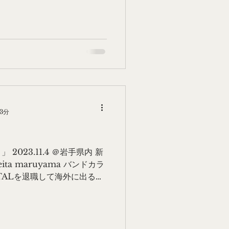
もこの振袖に合わせ仕立てま
3分
023.11.4 ＠岩手県内 新
ita maruyama バンドカラ
ITALを退職して海外に出る前
時期販売員として働いていまし
..