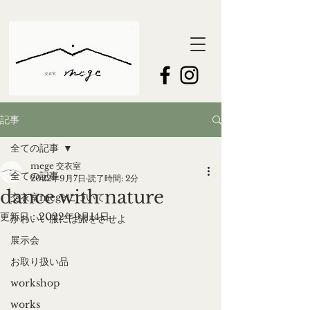
記事
全ての記事
mege 交衣室
全ての記事
2022年9月7日
読了時間: 2分
dance with nature
交衣室megeについて
更新日：
2022年9月14日
かわいい服には旅をさせよ
展示会
お取り扱い品
workshop
works