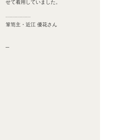
せて着用していました。
┄┄┄┄┄
箪笥主・近江 優花さん
─