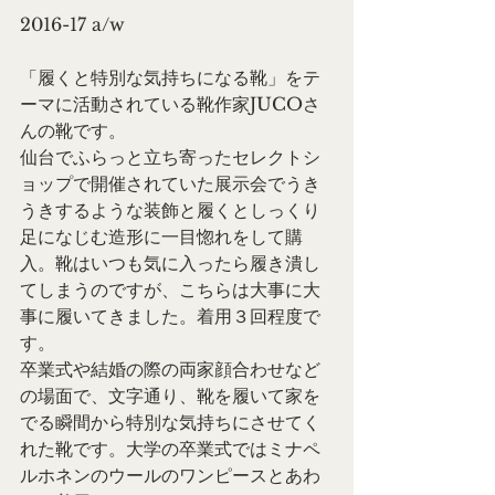
2016-17 a/w 
「履くと特別な気持ちになる靴」をテ
ーマに活動されている靴作家JUCOさ
んの靴です。
仙台でふらっと立ち寄ったセレクトシ
ョップで開催されていた展示会でうき
うきするような装飾と履くとしっくり
足になじむ造形に一目惚れをして購
入。靴はいつも気に入ったら履き潰し
てしまうのですが、こちらは大事に大
事に履いてきました。着用３回程度で
す。
卒業式や結婚の際の両家顔合わせなど
の場面で、文字通り、靴を履いて家を
でる瞬間から特別な気持ちにさせてく
れた靴です。大学の卒業式ではミナペ
ルホネンのウールのワンピースとあわ