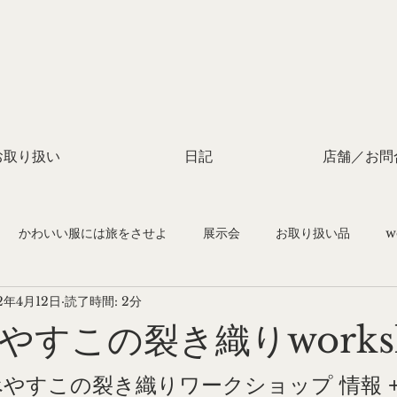
お取り扱い
日記
店舗／お問
かわいい服には旅をさせよ
展示会
お取り扱い品
w
2年4月12日
読了時間: 2分
付け教室
やすこの裂き織りworks
なべやすこの裂き織りワークショップ 情報 +