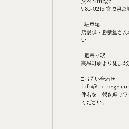
交衣室mege
981-0215 宮城
□駐車場
店舗隣・勝新堂さん
い。
□最寄り駅
高城町駅より徒歩5
□お問い合わせ
info@m-mege.c
件名を「裂き織りワ
ください。
─