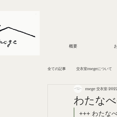
概要
全ての記事
交衣室megeについて
mege 交衣室
202
結婚式のかたち
企画
着
わたなべ
+++ わた