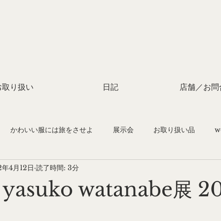
お取り扱い
日記
店舗／お問
かわいい服には旅をさせよ
展示会
お取り扱い品
w
2年4月12日
読了時間: 3分
付け教室
asuko watanabe展 2