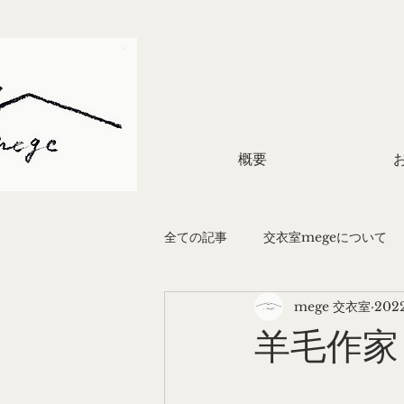
概要
全ての記事
交衣室megeについて
mege 交衣室
202
結婚式のかたち
企画
着
羊毛作家 y