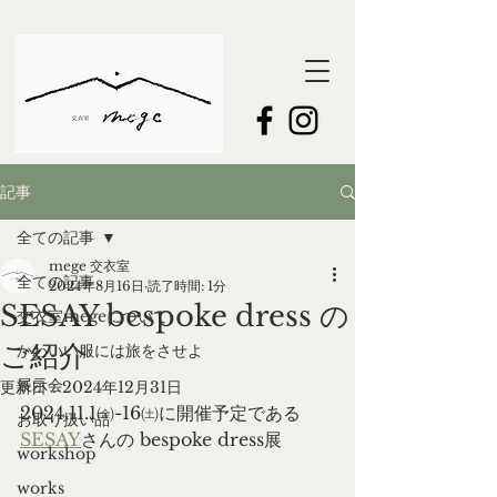
記事
全ての記事
mege 交衣室
全ての記事
2024年8月16日
読了時間: 1分
SESAY bespoke dress の
交衣室megeについて
ご紹介
かわいい服には旅をさせよ
展示会
更新日：
2024年12月31日
2024.11.1㈮-16㈯に開催予定である
お取り扱い品
SESAY
さんの bespoke dress展
workshop
works