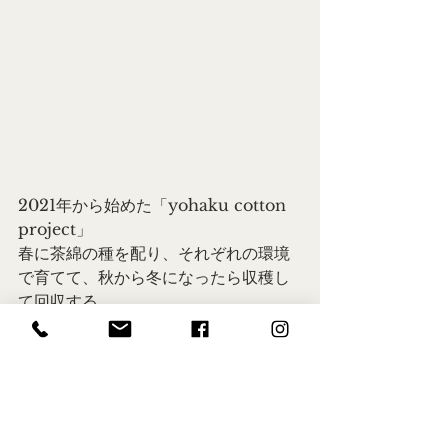
2021年から始めた「yohaku cotton 
project」
春に茶綿の種を配り、それぞれの環境
で育てて、秋から冬になったら収穫し
て回収する。
余白と皆さんが育てた茶綿、オーガニ
ックコットン（白綿）をブレンドした
糸で作った靴下ができました。
茶綿がうっすらと混ざり、きれいなオ
ートミール色になりました。