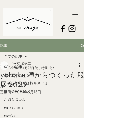
記事
全ての記事
mege 交衣室
全ての記事
2025年4月27日
読了時間: 2分
yohaku 種からつくった服
交衣室megeについて
展 2025
かわいい服には旅をさせよ
展示会
更新日：
2025年5月18日
お取り扱い品
workshop
works