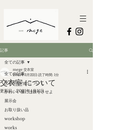
記事
全ての記事
mege 交衣室
全ての記事
2021年3月22日
読了時間: 1分
交衣室 について
交衣室megeについて
更新日：
2021年4月11日
かわいい服には旅をさせよ
展示会
お取り扱い品
workshop
works