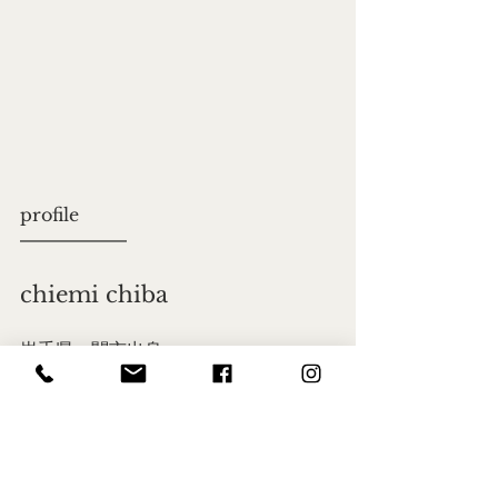
profile
━━━━━━
chiemi chiba
岩手県一関市出身。
高校までを岩手県一関市で過ごし大学
入学を機に東京へ。
大学卒業後、数年社会人を経験し、ワ
ーキングホリデーでニュージーランド
へ。