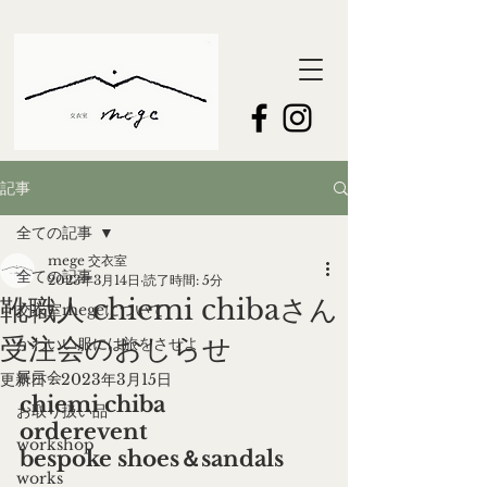
記事
全ての記事
mege 交衣室
全ての記事
2023年3月14日
読了時間: 5分
靴職人 chiemi chibaさん
交衣室megeについて
受注会のおしらせ
かわいい服には旅をさせよ
展示会
更新日：
2023年3月15日
chiemi chiba
お取り扱い品
orderevent
workshop
bespoke shoes＆sandals
works