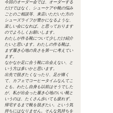
今回のオーダー会では、オーダーする
だけではなく、シューケアや靴の悩み
ごとのご相談等、来店いただいた方の
シューズライフが豊かになるような、
楽しい会になれば。と思っております
のでよろしくお願いします。
わたしが作る靴について少しだけ紹介
たいと思います。わたしの作る靴は、
まず履き心地の良さを第一に考えてい
ます。
なかなか足に合う靴に出会えない、と
いう方は多いかと思います。
出先で脱ぎたくなったり、足が痛く
て、カフェでコーヒータイムなんてこ
とも。わたし自身も以前はそうでした
が、私が出会った履き心地のいい靴と
いうのは、たくさん歩いても疲れず、
帰宅するまで靴を脱ぎたい。という気
持ちにはなりません。そんな気持ちを