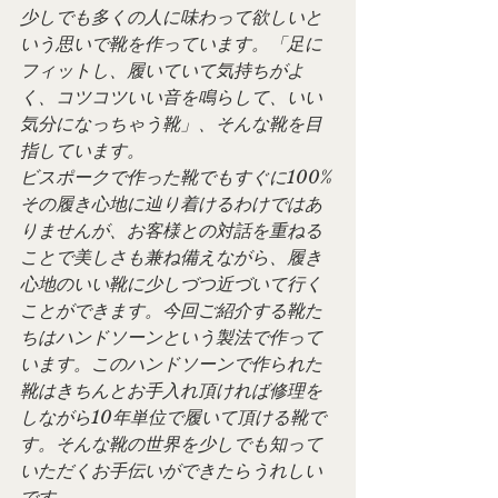
少しでも多くの人に味わって欲しいと
いう思いで靴を作っています。「足に
フィットし、履いていて気持ちがよ
く、コツコツいい音を鳴らして、いい
気分になっちゃう靴」、そんな靴を目
指しています。
ビスポークで作った靴でもすぐに100%
その履き心地に辿り着けるわけではあ
りませんが、お客様との対話を重ねる
ことで美しさも兼ね備えながら、履き
心地のいい靴に少しづつ近づいて行く
ことができます。今回ご紹介する靴た
ちはハンドソーンという製法で作って
います。このハンドソーンで作られた
靴はきちんとお手入れ頂ければ修理を
しながら10年単位で履いて頂ける靴で
す。そんな靴の世界を少しでも知って
いただくお手伝いができたらうれしい
です。