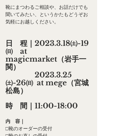
靴にまつわるご相談や、お話だけでも
聞いてみたい、というかたもどうぞお
気軽にお越しください。
日　程｜2023.3.18㈯-19
㈰　at 
magicmarket（岩手一
関）
　　　　2023.3.25
㈯-26㈰  at mege（宮城
松島）
時　間｜11:00-18:00
内　容｜
□靴のオーダーの受付　
□靴のお直しの受付