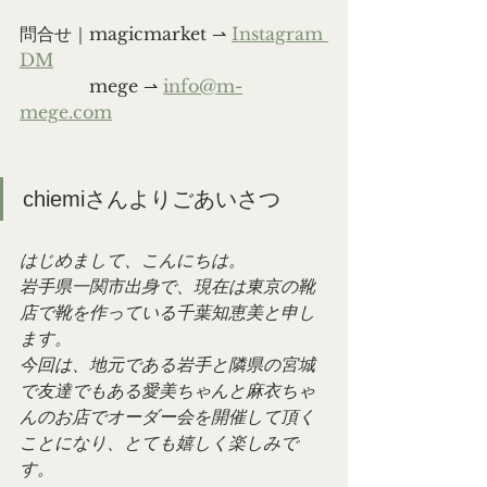
問合せ｜magicmarket ⇀ 
Instagram 
DM
　　　　mege ⇀ 
info@m-
mege.com
chiemiさんよりごあいさつ
はじめまして、こんにちは。
岩手県一関市出身で、現在は東京の靴
店で靴を作っている千葉知恵美と申し
ます。
今回は、地元である岩手と隣県の宮城
で友達でもある愛美ちゃんと麻衣ちゃ
んのお店でオーダー会を開催して頂く
ことになり、とても嬉しく楽しみで
す。