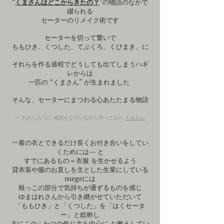
“
くまさんはどこからきたの？
”の物語のなかで
綴られる
セーターのリメイク術です
セーターを切って繋いで
ももひき、くつした、てぶくろ、くびまき、に
それらを作る過程でどうしても出てしまうハギ
レからは
一匹の “くまさん” が生まれました
そんな、セーターにまつわる心あたたまる物語
⇀ わたしなりに 物語をなぞりながら作ってみた
くまさん
一着の衣とできるだけ長くお付き合いをしてい
くためには― と
すでにあるもの＝衣服 を生かせるよう
貸衣装や服のお直しを主とした生業にしている
megeには
根っこの部分で気持ちが通ずるものを感じ
ゆまはれさんから引き継がせていただいて
「ももひき」と「くつした」を「はくセータ
ー」と総称し
主にこのふたつの作り方を中心に お教えしてい