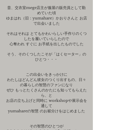
昔、交衣室mege店主が服屋の販売員として勤
めていた頃
ゆまはれ（旧：yumahare）かおりさんと お店
で出会いました
それはそれは とてもかわいらしい手作りのくつ
したを履いていらしたので
心奪われ すぐに お手紙を出したものでした
そう、そのくつしたこそが「はくセーター」の
ひとつ・・・
この出会いをきっかけに
わたしはどんどん彼女のつくり出すもの、日々
の暮らしの智慧のファンになり
ぜひ もっとたくさんのかたにも知ってもらえた
ら、と
お店の立ち上げと同時に workshopや展示会を
通して
yumahareの智慧 のお裾分けをはじめました
その智慧のひとつが