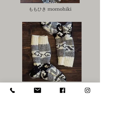
ももひき momohiki
くつした roomshoes
​workshopのご希望、ご質問等は、
こちら
よりお
問い合わせください
＊岡山では
melanie
さんがお教えしています